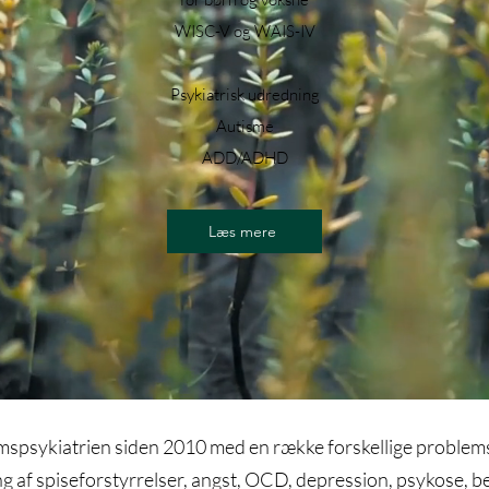
WISC-V og
WAIS-IV
Psykiatrisk udredning
Autisme
ADD/ADHD
Læs mere
mspsykiatrien siden 2010 med en række forskellige problems
g af spiseforstyrrelser, angst, OCD, depression, psykose, b