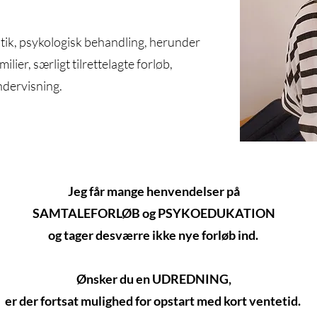
tik, psykologisk behandling, herunder
ilier, særligt tilrettelagte forløb,
ndervisning.
Jeg får mange henvendelser på
SAMTALEFORLØB og PSYKOEDUKATION
og tager desværre ikke nye forløb ind. ​
Ønsker du en UDREDNING,
er der fortsat mulighed for opstart med kort ventetid.