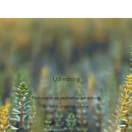
Udredning
Psykologisk og psykiatrisk udredning
for børn, unge og voksne.
Kognitiv udredning (IQ)
for børn og voksne