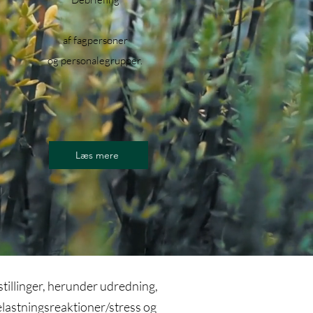
af fagpersoner
og personalegrupper.
Læs mere
tillinger, herunder udredning,
elastningsreaktioner/stress og