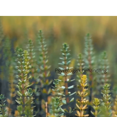
Psykologisk behandling
Mistrivsel
Angst
OCD
Depression
Spiseforstyrrelse