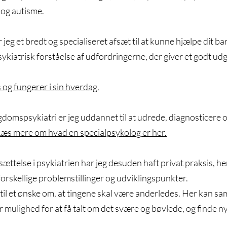
og autisme.
g et bredt og specialiseret afsæt til at kunne hjælpe dit barn,
ykiatrisk forståelse af udfo
rdringerne, der giver et godt udg
 og fungerer i sin hverdag.
domspsykiatri er jeg uddannet til at udrede, diagnosticere 
æs mere om hvad en specialpsykolog er her.
sættelse i psykiatrien har jeg desuden haft privat praksis,
orskellige problemstillinger og udviklingspunkter.
t til et ønske om, at tingene skal være anderledes. Her kan 
 er mulighed for at få talt om det svære og bøvlede, og finde