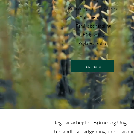
Belastningsreaktion/stress
Autismeforløb
Familiebehandling
Rådgivning
Psykoedukation
Læs mere
Jeg har arbejdet i Børne- og Ungdo
behandling, rådgivning, undervisnin