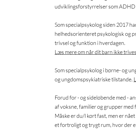
udviklingsforstyrrelser som ADHD 
Som specialpsykolog siden 2017 har je
helhedsorienteret psykologisk og ps
trivsel og funktion i hverdagen.
Læs mere om når dit barn ikke trives
Som specialpsykolog i børne- og ung
og ungdomspsykiatriske tilstande.
L
Forud for - og sideløbende med - an
af voksne, familier og grupper med f
Måske er du/I kørt fast, men er nåe
et fortroligt og trygt rum, hvor der