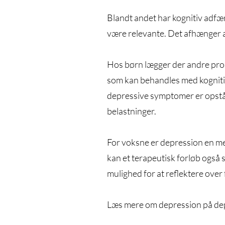
Blandt andet har kognitiv adfæ
være relevante. Det afhænger a
Hos børn lægger der andre probl
som kan behandles med kognitiv
depressive symptomer er opstået
belastninger.
For voksne er depression en meg
kan et terapeutisk forløb også
mulighed for at reflektere over f
Læs mere om depression på de