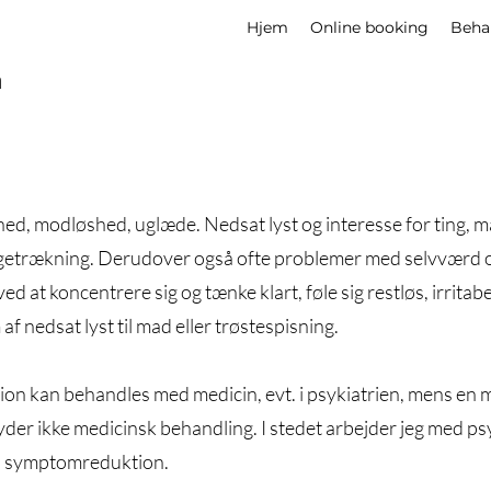
Hjem
Online booking
Beha
n
ed, modløshed, uglæde. Nedsat lyst og interesse for ting, m
agetrækning. Derudover også ofte problemer med selvværd og 
d at koncentrere sig og tænke klart, føle sig restløs, irritabe
af nedsat lyst til mad eller trøstespisning.
on kan behandles med medicin, evt. i psykiatrien, mens en m
yder ikke medicinsk behandling. I stedet arbejder jeg med ps
på symptomreduktion.