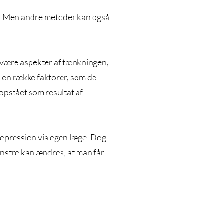
er. Men andre metoder kan også
n være aspekter af tænkningen,
å en række faktorer, som de
opstået som resultat af
 depression via egen læge. Dog
ønstre kan ændres, at man får