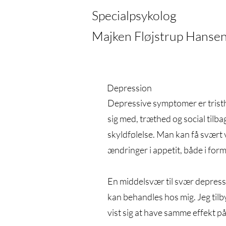
Specialpsykolog
Majken Fløjstrup Hanse
Depression
Depressive symptomer er tristh
sig med, træthed og social tilb
skyldfølelse. Man kan få svært ve
ændringer i appetit, både i form 
En middelsvær til svær depressi
kan behandles hos mig. Jeg tilb
vist sig at have samme effekt 